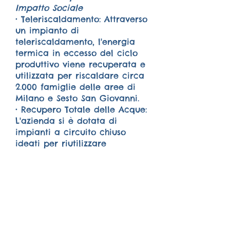
Impatto Sociale
• Teleriscaldamento: Attraverso
un impianto di
teleriscaldamento, l'energia
termica in eccesso del ciclo
produttivo viene recuperata e
utilizzata per riscaldare circa
2.000 famiglie delle aree di
Milano e Sesto San Giovanni.
• Recupero Totale delle Acque:
L'azienda si è dotata di
impianti a circuito chiuso
ideati per riutilizzare
totalmente le acque di
processo. Il consumo idrico è
pertanto limitato al solo uso
civile e al reintegro delle
evaporazioni.
• Movimentazione Elettrica:
Oltre la metà del parco mezzi